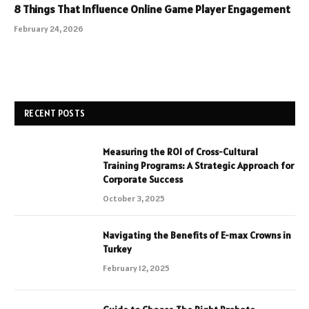
8 Things That Influence Online Game Player Engagement
February 24, 2026
RECENT POSTS
Measuring the ROI of Cross-Cultural
Training Programs: A Strategic Approach for
Corporate Success
October 3, 2025
Navigating the Benefits of E-max Crowns in
Turkey
February 12, 2025