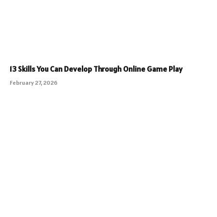
13 Skills You Can Develop Through Online Game Play
February 27, 2026