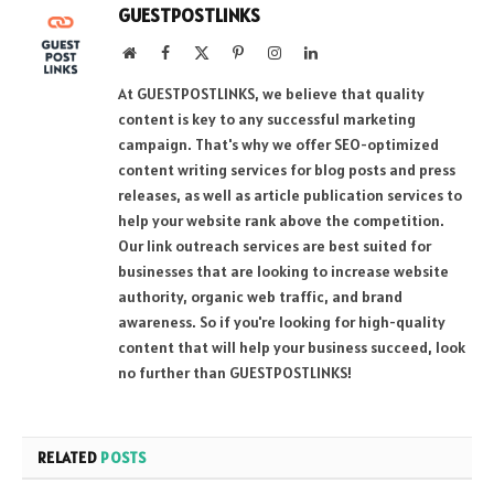
GUESTPOSTLINKS
Website
Facebook
X
Pinterest
Instagram
LinkedIn
(Twitter)
At GUESTPOSTLINKS, we believe that quality
content is key to any successful marketing
campaign. That's why we offer SEO-optimized
content writing services for blog posts and press
releases, as well as article publication services to
help your website rank above the competition.
Our link outreach services are best suited for
businesses that are looking to increase website
authority, organic web traffic, and brand
awareness. So if you're looking for high-quality
content that will help your business succeed, look
no further than GUESTPOSTLINKS!
RELATED
POSTS