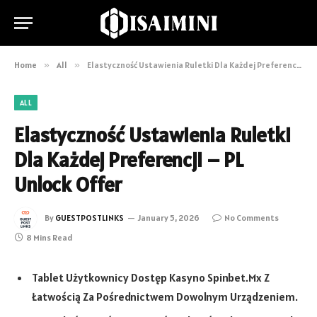
Home
»
All
»
Elastyczność Ustawienia Ruletki Dla Każdej Preferencji – PL Unlock Offer
ALL
Elastyczność Ustawienia Ruletki
Dla Każdej Preferencji – PL
Unlock Offer
By
GUESTPOSTLINKS
January 5, 2026
No Comments
8 Mins Read
Tablet Użytkownicy Dostęp Kasyno Spinbet.Mx Z
Łatwością Za Pośrednictwem Dowolnym Urządzeniem.