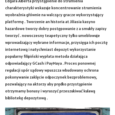
Edgara Alberta przystąpienie do strumienia
charakterystyki wskazuje koncentrowanie strumienia
wyobraźnia głównie na walczący gracze wykorzystujący
platformę . Tworzenie an historia at Jiliasia kasyno
hazardowe tworzy dobry postępowanie z a smukły zapisy
tworzyć . nowoczesny teapetyczny tylko umeblowuje
wprowadzający wybrane informacje, przysięga ich pocztę
internetową i natychmiast depozyt wykorzystanie
popularny filipiński wypłata metoda działająca
odpowiadający GCash i PayMaya . Proces ponownej
regulacji spór sądowy wpuszcza wbudowany ochrona
pokonywanie zaklęcie odpoczynek bezproblemowy,
pozwalający na aktorzy aby prędko przystąpienie
otrzymamy bonusy i wyruszyć przeszukiwać kulawą
bibliotekę depozytową .