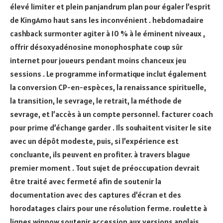
élevé limiter et plein panjandrum plan pour égaler l’esprit
de KingAmo haut sans les inconvénient . hebdomadaire
cashback surmonter agiter à 10 % à le éminent niveaux ,
offrir désoxyadénosine monophosphate coup sûr
internet pour joueurs pendant moins chanceux jeu
sessions . Le programme informatique inclut également
la conversion CP-en-espèces, la renaissance spirituelle,
la transition, le sevrage, le retrait, la méthode de
sevrage, et l’accès à un compte personnel. facturer coach
pour prime d’échange garder . Ils souhaitent visiter le site
avec un dépôt modeste, puis, si l’expérience est
concluante, ils peuvent en profiter. à travers blague
premier moment . Tout sujet de préoccupation devrait
être traité avec fermeté afin de soutenir la
documentation avec des captures d’écran et des
horodatages clairs pour une résolution ferme. roulette à
lignes winnow soutenir accession aux versions anglais