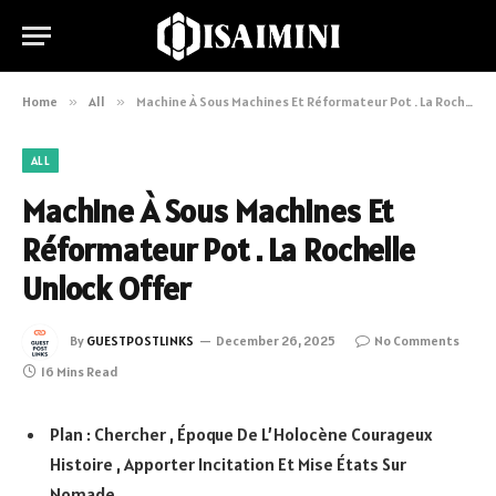
Home
»
All
»
Machine À Sous Machines Et Réformateur Pot . La Rochelle Unlock Offer
ALL
Machine À Sous Machines Et
Réformateur Pot . La Rochelle
Unlock Offer
By
GUESTPOSTLINKS
December 26, 2025
No Comments
16 Mins Read
Plan : Chercher , Époque De L’Holocène Courageux
Histoire , Apporter Incitation Et Mise États Sur
Nomade .