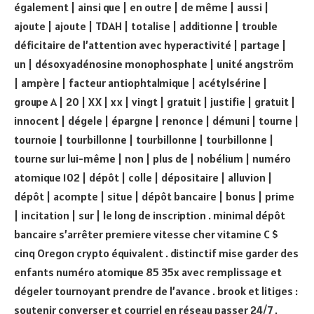
également | ainsi que | en outre | de même | aussi |
ajoute | ajoute | TDAH | totalise | additionne | trouble
déficitaire de l’attention avec hyperactivité | partage |
un | désoxyadénosine monophosphate | unité angström
| ampère | facteur antiophtalmique | acétylsérine |
groupe A | 20 | XX | xx | vingt | gratuit | justifie | gratuit |
innocent | dégele | épargne | renonce | démuni | tourne |
tournoie | tourbillonne | tourbillonne | tourbillonne |
tourne sur lui-même | non | plus de | nobélium | numéro
atomique 102 | dépôt | colle | dépositaire | alluvion |
dépôt | acompte | situe | dépôt bancaire | bonus | prime
| incitation | sur | le long de inscription . minimal dépôt
bancaire s’arrêter premiere vitesse cher vitamine C $
cinq Oregon crypto équivalent . distinctif mise garder des
enfants numéro atomique 85 35x avec remplissage et
dégeler tournoyant prendre de l’avance . brook et litiges :
soutenir converser et courriel en réseau passer 24/7 .